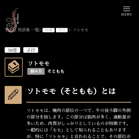
MENU
TOP
>
用語集 一覧
>
>
ソトモモ
50音
さ行
50音
さ行
ソトモモ
そともも
読み方
ソトモモ（そともも）とは
ソトモモは、焼肉の部位の一つで、牛の後ろ脚の外側
の部分を指します。この部分は筋肉が多く、運動量が
多いため、肉質がしっかりとしているのが特徴です。
一般的には「モモ」として知られることもあります
が、特に「ソトモモ」と言われることで、その部位が