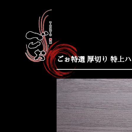
ごぉ特選 厚切り 特上