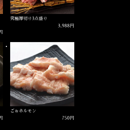
ょ
究極厚切り3点盛り
3,988円
円
ごぉホルモン
0円
750円