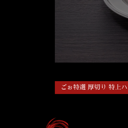
ごぉ特選 厚切り 特上