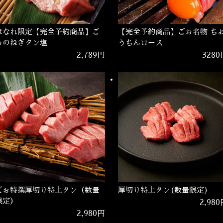
はなれ限定【完全予約商品】ご
【完全予約商品】ごぉ名物 ち
ぉのねぎタン塩
うちんロース
2,789円
3280
ごぉ特撰厚切り特上タン（数量
厚切り特上タン(数量限定)
限定）
2,98
2,980円