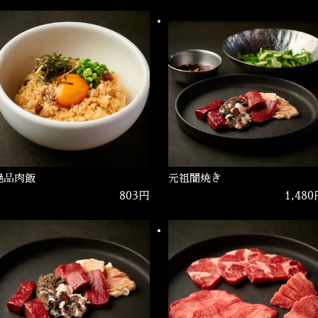
絶品肉飯
元祖闇焼き
803円
1,48