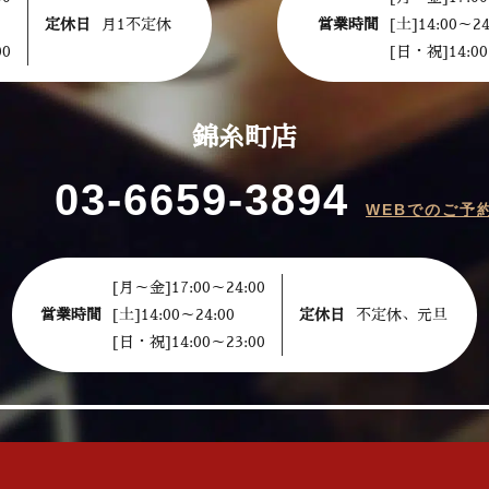
定休日
月1不定休
営業時間
[土]14:00～24
00
[日・祝]14:00
錦糸町店
03-6659-3894
WEBでのご予
[月～金]17:00～24:00
営業時間
[土]14:00～24:00
定休日
不定休、元旦
[日・祝]14:00～23:00