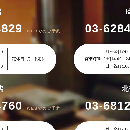
店
3829
03-628
WEBでのご予約
00
[月～金]17:00
定休日
月1不定休
営業時間
[土]14:00～24
00
[日・祝]14:00
店
北
4760
03-681
WEBでのご予約
00
[月～金]17:00