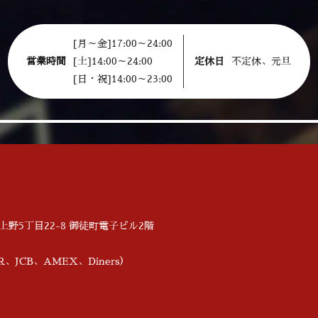
[月～金]17:00～24:00
営業時間
[土]14:00～24:00
定休日
不定休、元旦
[日・祝]14:00～23:00
区上野5丁目22-8 御徒町電子ビル2階
、JCB、AMEX、Diners）