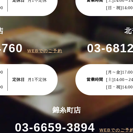
定休日
月1不定休
営業時間
[土]14:00～24
00
[日・祝]14:00
店
北
4760
03-681
WEBでのご予約
00
[月～金]17:00
定休日
月1不定休
営業時間
[土]14:00～24
00
[日・祝]14:00
錦糸町店
03-6659-3894
WEBでのご予