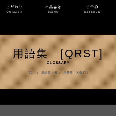
こだわり
お品書き
ご予約
QUALITY
MENU
RESERVE
用語集 [QRST]
GLOSSARY
TOP
>
用語集 一覧
>
用語集 [QRST]