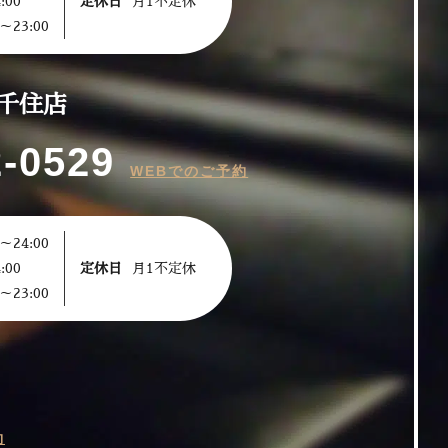
:00
定休日
月1不定休
～23:00
千住店
2-0529
WEBでのご予約
～24:00
:00
定休日
月1不定休
～23:00
約